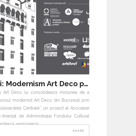
B:MAD – București: Modernism Art Deco prezintă proiectul 2.0: Art Deco & Bulevardele Centrale
 Art Deco își consolidează misiunea de a
oniul modernist Art Deco din București prin
levardele Centrale”, un proiect al Asociației
o-finanțat de Administrația Fondului Cultural
ectează, explorează
SHARE