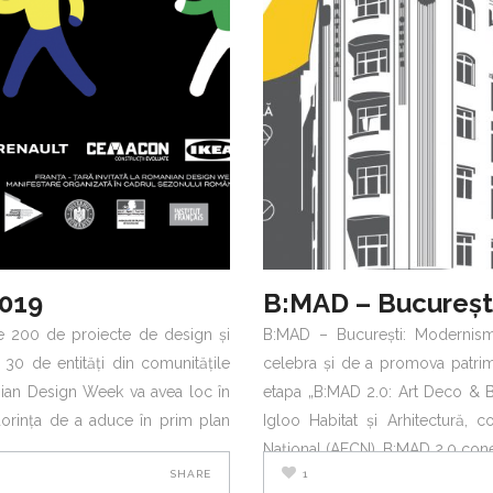
019
 200 de proiecte de design și
B:MAD – București: Modernism
e 30 de entități din comunitățile
celebra și de a promova patrim
nian Design Week va avea loc în
etapa „B:MAD 2.0: Art Deco & Bu
dorința de a aduce în prim plan
Igloo Habitat și Arhitectură, c
Național (AFCN). B:MAD 2.0 con
1
SHARE