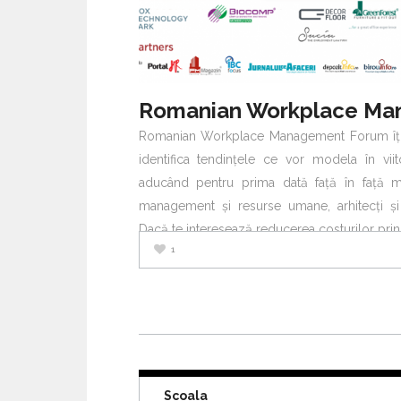
Romanian Workplace Management Forum îți 
identifica tendințele ce vor modela în vii
aducând pentru prima dată față în față mana
management și resurse umane, arhitecți și 
Dacă te interesează reducerea costurilor prin
1
Scoala