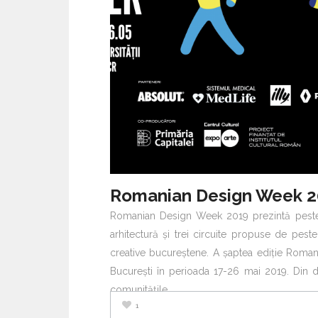
Romanian Design Week 2
Romanian Design Week 2019 prezintă peste
arhitectură și trei circuite propuse de pest
creative bucureștene. A șaptea ediție Roma
București în perioada 17-26 mai 2019. Din 
comunitățile
1