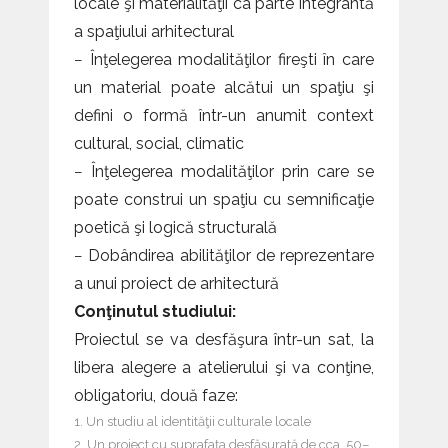
locale şi materialităţii ca parte integrantă
a spaţiului arhitectural
− Înţelegerea modalităţilor fireşti în care
un material poate alcătui un spaţiu şi
defini o formă într-un anumit context
cultural, social, climatic
− Înţelegerea modalităţilor prin care se
poate construi un spaţiu cu semnificaţie
poetică şi logică structurală
− Dobândirea abilităţilor de reprezentare
a unui proiect de arhitectură
Conţinutul studiului:
Proiectul se va desfăşura într-un sat, la
libera alegere a atelierului şi va conţine,
obligatoriu, două faze:
Un studiu al identităţii culturale locale
Un proiect cu suprafaţa desfăşurată de cca. 50–