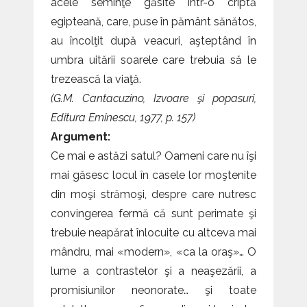
acele seminţe găsite într-o criptă
egipteană, care, puse în pământ sănătos,
au încolţit după veacuri, aşteptând în
umbra uitării soarele care trebuia să le
trezească la viaţă.
(G.M. Cantacuzino, Izvoare şi popasuri,
Editura Eminescu, 1977, p. 157)
Argument:
Ce mai e astăzi satul? Oameni care nu îşi
mai găsesc locul în casele lor moştenite
din moşi strămoşi, despre care nutresc
convingerea fermă că sunt perimate şi
trebuie neapărat înlocuite cu altceva mai
mândru, mai «modern», «ca la oraş»… O
lume a contrastelor şi a neaşezării, a
promisiunilor neonorate… şi toate