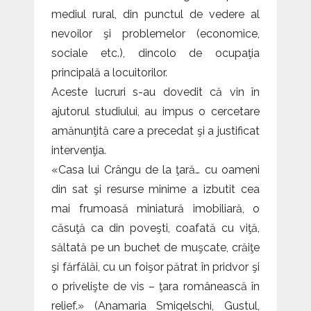
mediul rural, din punctul de vedere al
nevoilor şi problemelor (economice,
sociale etc.), dincolo de ocupaţia
principală a locuitorilor.
Aceste lucruri s-au dovedit că vin în
ajutorul studiului, au impus o cercetare
amănunţită care a precedat şi a justificat
intervenţia.
«Casa lui Crângu de la ţară… cu oameni
din sat şi resurse minime a izbutit cea
mai frumoasă miniatură imobiliară, o
căsuţă ca din poveşti, coafată cu viţă,
săltată pe un buchet de muşcate, crăiţe
şi fărfălăi, cu un foişor pătrat în pridvor şi
o privelişte de vis – ţara românească în
relief.» (Anamaria Smigelschi, Gustul,