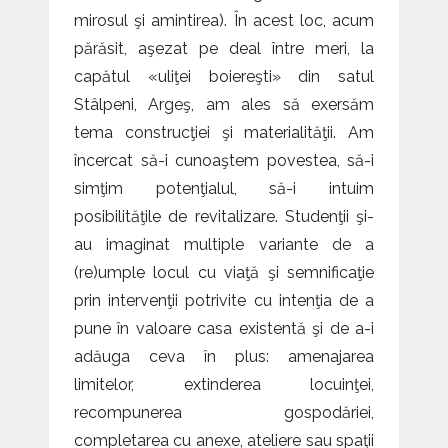
mirosul şi amintirea). În acest loc, acum
părăsit, aşezat pe deal între meri, la
capătul «uliţei boiereşti» din satul
Stâlpeni, Argeş, am ales să exersăm
tema construcţiei şi materialităţii. Am
încercat să-i cunoaştem povestea, să-i
simţim potenţialul, să-i intuim
posibilităţile de revitalizare. Studenţii şi-
au imaginat multiple variante de a
(re)umple locul cu viaţă şi semnificaţie
prin intervenţii potrivite cu intenţia de a
pune în valoare casa existentă şi de a-i
adăuga ceva în plus: amenajarea
limitelor, extinderea locuinţei,
recompunerea gospodăriei,
completarea cu anexe, ateliere sau spaţii