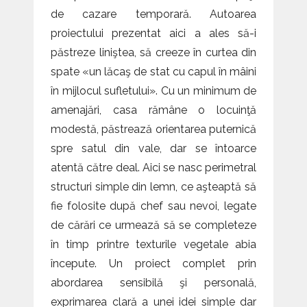
de cazare temporară. Autoarea
proiectului prezentat aici a ales să-i
păstreze liniştea, să creeze în curtea din
spate «un lăcaş de stat cu capul în mâini
în mijlocul sufletului». Cu un minimum de
amenajări, casa rămâne o locuinţă
modestă, păstrează orientarea puternică
spre satul din vale, dar se întoarce
atentă către deal. Aici se nasc perimetral
structuri simple din lemn, ce aşteaptă să
fie folosite după chef sau nevoi, legate
de cărări ce urmează să se completeze
în timp printre texturile vegetale abia
începute. Un proiect complet prin
abordarea sensibilă şi personală,
exprimarea clară a unei idei simple dar