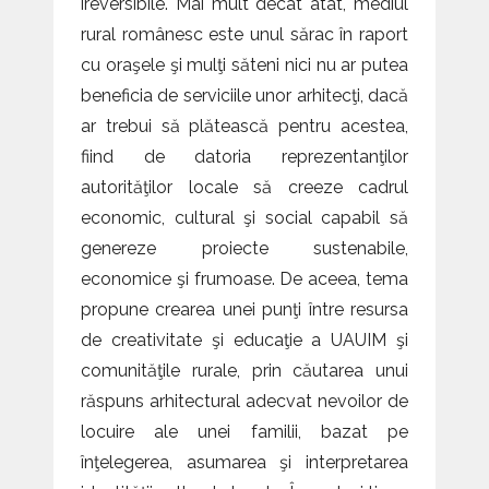
ireversibile. Mai mult decât atât, mediul
rural românesc este unul sărac în raport
cu oraşele şi mulţi săteni nici nu ar putea
beneficia de serviciile unor arhitecţi, dacă
ar trebui să plătească pentru acestea,
fiind de datoria reprezentanţilor
autorităţilor locale să creeze cadrul
economic, cultural şi social capabil să
genereze proiecte sustenabile,
economice şi frumoase. De aceea, tema
propune crearea unei punţi între resursa
de creativitate şi educaţie a UAUIM şi
comunităţile rurale, prin căutarea unui
răspuns arhitectural adecvat nevoilor de
locuire ale unei familii, bazat pe
înţelegerea, asumarea şi interpretarea