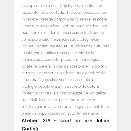
70 mp care va reflecta înţelegerea rezultatelor
fazei anterioare de studiu. Proiectul poate să aibă
în vedere întreaga gospodărie, cu anexe, se poate
concentra asupra locuinţei, propunând o locuinţă
nouă sau o extindere a uneia existente. Studenţii
vor explora satul, reperele sale, tipologiile de
locuire, moştenirea trecutului, identitatea culturală
locală; vor identifica materialele folosite la
construcţiile existente, precum şi tehnologiile
locale de punere în operă a acestora. Prin proiect,
studenţii vor propune o arhitectură a cărei logică
structurală şi estetică vor fi o consecinţă a
tipologiei adoptate şi a materialelor folosite, în
contextul cultural şi urban analizat. Se vor utiliza
materiale locale care pot fi transformate de
meşteşugari în ansambluri inteligente, capabile să
ofere un răspuns adecvat factorilor de mediu
Atelier: 21A – conf. dr. arh. Iulian
Gudină