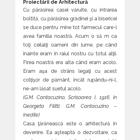
Proiectării de Arhitectură
Cu părăsirea casei văruite, cu intrarea
boltită, cu părăsirea grădinei şi a bisericei
se duce pentru mine tot farmecul care-l
avea familia noastră. Acum o să m ca
toţi ceilalţi oameni din lume, pe când
înainte eram în raiul nostru cu totul alţii.
Firea noastră era alta când eram acolo.
Eram aşa de strâns legaţi cu acest
colţişor de pământ, încât rupându-ni-l,
ne-am lăsat suetul acolo.
(G.M. Cantacuzino, Scrisoarea I, 1916, în
Georgeta Filitti: G.M. Cantacuzino –
Inedite)
Casa ţărănească este o arhitectură în
devenire. Ea aşteaptă o dezvoltare, ca