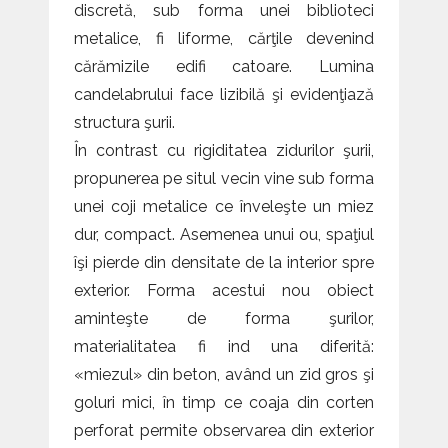
discretă, sub forma unei biblioteci
metalice, fi liforme, cărţile devenind
cărămizile edifi catoare. Lumina
candelabrului face lizibilă şi evidenţiază
structura şurii.
În contrast cu rigiditatea zidurilor şurii,
propunerea pe situl vecin vine sub forma
unei coji metalice ce înveleşte un miez
dur, compact. Asemenea unui ou, spaţiul
îşi pierde din densitate de la interior spre
exterior. Forma acestui nou obiect
aminteşte de forma şurilor,
materialitatea fi ind una diferită:
«miezul» din beton, având un zid gros şi
goluri mici, în timp ce coaja din corten
perforat permite observarea din exterior