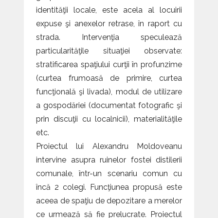
identităţii locale, este acela al locuirii
expuse şi anexelor retrase, în raport cu
strada. Intervenţia speculează
particularităţile situaţiei observate:
stratificarea spaţiului curţii în profunzime
(curtea frumoasă de primire, curtea
funcţională şi livada), modul de utilizare
a gospodăriei (documentat fotografic şi
prin discuţii cu localnicii), materialităţile
etc.
Proiectul lui Alexandru Moldoveanu
intervine asupra ruinelor fostei distilerii
comunale, într-un scenariu comun cu
încă 2 colegi. Funcţiunea propusă este
aceea de spaţiu de depozitare a merelor
ce urmează să fie prelucrate. Proiectul