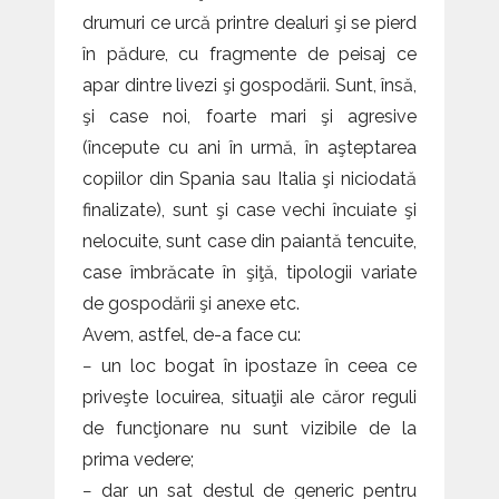
drumuri ce urcă printre dealuri şi se pierd
în pădure, cu fragmente de peisaj ce
apar dintre livezi şi gospodării. Sunt, însă,
şi case noi, foarte mari şi agresive
(începute cu ani în urmă, în aşteptarea
copiilor din Spania sau Italia şi niciodată
finalizate), sunt şi case vechi încuiate şi
nelocuite, sunt case din paiantă tencuite,
case îmbrăcate în şiţă, tipologii variate
de gospodării şi anexe etc.
Avem, astfel, de-a face cu:
− un loc bogat în ipostaze în ceea ce
priveşte locuirea, situaţii ale căror reguli
de funcţionare nu sunt vizibile de la
prima vedere;
− dar un sat destul de generic pentru