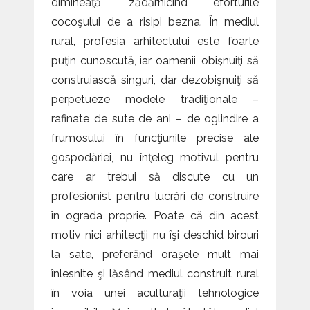
dimineaţă, zădărnicind eforturile
cocoşului de a risipi bezna. În mediul
rural, profesia arhitectului este foarte
puţin cunoscută, iar oamenii, obişnuiţi să
construiască singuri, dar dezobişnuiţi să
perpetueze modele tradiţionale –
rafinate de sute de ani – de oglindire a
frumosului în funcţiunile precise ale
gospodăriei, nu înţeleg motivul pentru
care ar trebui să discute cu un
profesionist pentru lucrări de construire
în ograda proprie. Poate că din acest
motiv nici arhitecţii nu îşi deschid birouri
la sate, preferând oraşele mult mai
înlesnite şi lăsând mediul construit rural
în voia unei aculturaţii tehnologice