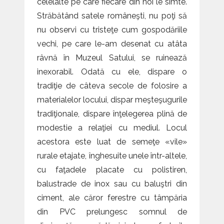
celelalte pe care fiecare din noi le simte.
Străbătând satele româneşti, nu poţi să
nu observi cu tristeţe cum gospodăriile
vechi, pe care le-am desenat cu atâta
râvnă în Muzeul Satului, se ruinează
inexorabil. Odată cu ele, dispare o
tradiţie de câteva secole de folosire a
materialelor locului, dispar meşteşugurile
tradiţionale, dispare înţelegerea plină de
modestie a relaţiei cu mediul. Locul
acestora este luat de semeţe «vile»
rurale etajate, înghesuite unele într-altele,
cu faţadele placate cu polistiren,
balustrade de inox sau cu baluştri din
ciment, ale căror ferestre cu tâmpăria
din PVC prelungesc somnul de