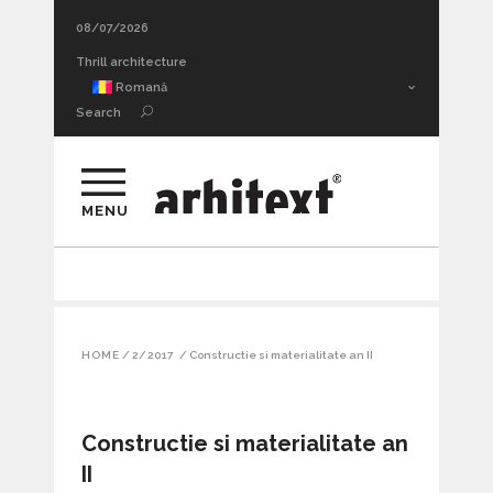
08/07/2026
Noul site arhitext
Romană
Search
MENU
HOME
/
2/2017
/
Constructie si materialitate an II
Constructie si materialitate an
II