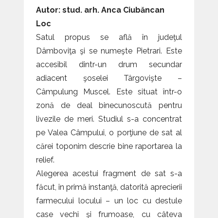
Autor: stud. arh. Anca Ciubăncan
Loc
Satul propus se află în judeţul
Dâmboviţa şi se numeşte Pietrari. Este
accesibil dintr-un drum secundar
adiacent şoselei Târgovişte –
Câmpulung Muscel. Este situat într-o
zonă de deal binecunoscută pentru
livezile de meri. Studiul s-a concentrat
pe Valea Câmpului, o porţiune de sat al
cărei toponim descrie bine raportarea la
relief.
Alegerea acestui fragment de sat s-a
făcut, în primă instanţă, datorită aprecierii
farmecului locului – un loc cu destule
case vechi şi frumoase, cu câteva