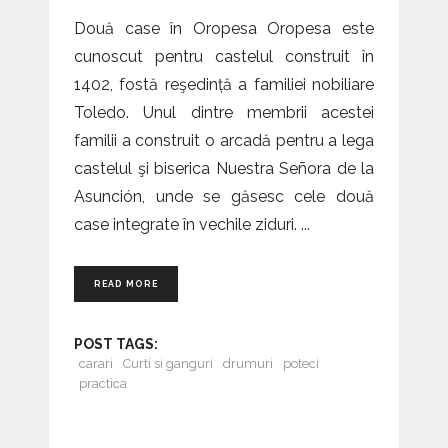
Două case în Oropesa Oropesa este
cunoscut pentru castelul construit în
1402, fostă reşedință a familiei nobiliare
Toledo. Unul dintre membrii acestei
familii a construit o arcadă pentru a lega
castelul şi biserica Nuestra Señora de la
Asunción, unde se găsesc cele două
case integrate în vechile ziduri.
READ MORE
POST TAGS:
carari
Curti si ganguri
drumuri
poteci
practica