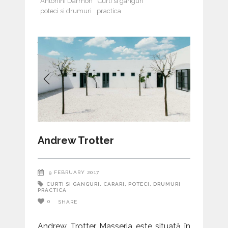
Antonini Darmon
Curti si ganguri
poteci si drumuri
practica
Andrew Trotter
9 FEBRUARY 2017
CURTI SI GANGURI. CARARI, POTECI, DRUMURI
PRACTICA
0
SHARE
Andrew Trotter Masseria este situată în