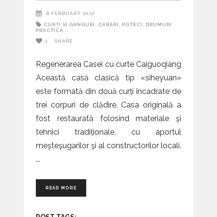
8 FEBRUARY 2017
CURTI SI GANGURI. CARARI, POTECI, DRUMURI
PRACTICA
1
SHARE
Regenerarea Casei cu curte Caiguoqiang
Această casă clasică tip «siheyuan»
este formată din două curți încadrate de
trei corpuri de clădire. Casa originală a
fost restaurată folosind materiale şi
tehnici tradiționale, cu aportul
meşteşugarilor şi al constructorilor locali.
READ MORE