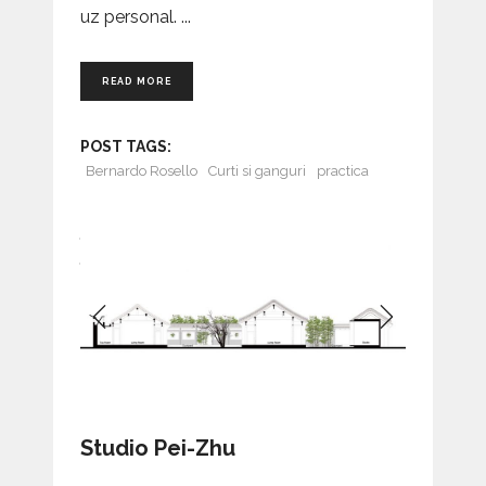
uz personal.
READ MORE
POST TAGS:
Bernardo Rosello
Curti si ganguri
practica
Studio Pei-Zhu