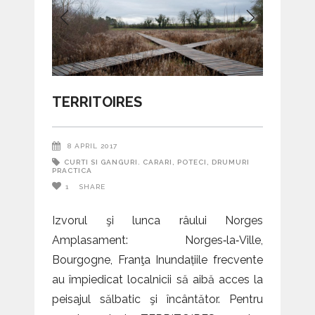
TERRITOIRES
8 APRIL 2017
CURTI SI GANGURI. CARARI, POTECI, DRUMURI
PRACTICA
1
SHARE
Izvorul şi lunca râului Norges
Amplasament: Norges‑la‑Ville,
Bourgogne, Franţa Inundațiile frecvente
au împiedicat localnicii să aibă acces la
peisajul sălbatic şi încântător. Pentru