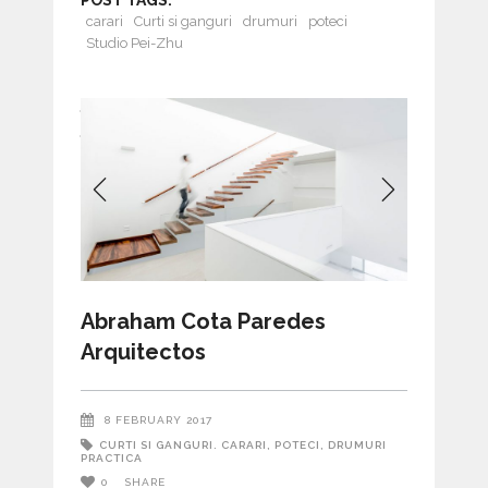
POST TAGS:
carari
Curti si ganguri
drumuri
poteci
Studio Pei-Zhu
Abraham Cota Paredes
Arquitectos
8 FEBRUARY 2017
CURTI SI GANGURI. CARARI, POTECI, DRUMURI
PRACTICA
0
SHARE