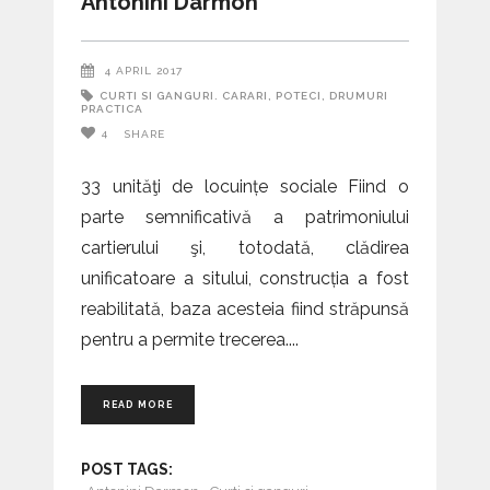
Antonini Darmon
4 APRIL 2017
CURTI SI GANGURI. CARARI, POTECI, DRUMURI
PRACTICA
4
SHARE
33 unităţi de locuințe sociale Fiind o
parte semnificativă a patrimoniului
cartierului şi, totodată, clădirea
unificatoare a sitului, construcția a fost
reabilitată, baza acesteia fiind străpunsă
pentru a permite trecerea.
READ MORE
POST TAGS: