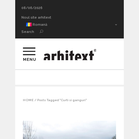
08/06/2026
Adâncimea sufletească a urmei. Thrill architecture II
Romană
Search
MENU
HOME
/
Posts Tagged "Curti si ganguri"