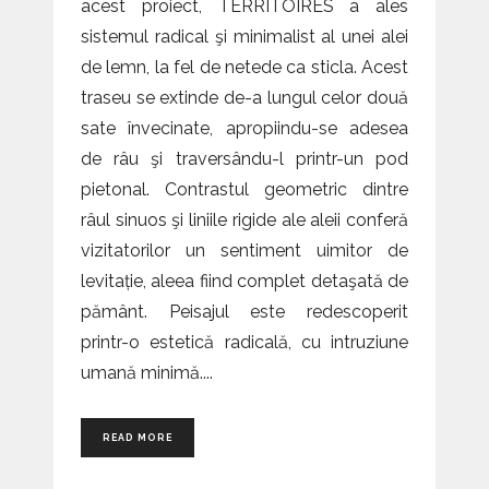
acest proiect, TERRITOIRES a ales
sistemul radical şi minimalist al unei alei
de lemn, la fel de netede ca sticla. Acest
traseu se extinde de-a lungul celor două
sate învecinate, apropiindu-se adesea
de râu şi traversându-l printr-un pod
pietonal. Contrastul geometric dintre
râul sinuos şi liniile rigide ale aleii conferă
vizitatorilor un sentiment uimitor de
levitație, aleea fiind complet detaşată de
pământ. Peisajul este redescoperit
printr-o estetică radicală, cu intruziune
umană minimă.
READ MORE