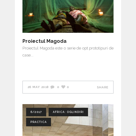
Proiectul Magoda
Proiectul Magoda este o serie de opt prototipuri de
case
26 MAY 2018
0
0
SHARE
6/2017
AFRICA: OGLINDIRI
PRACTICA