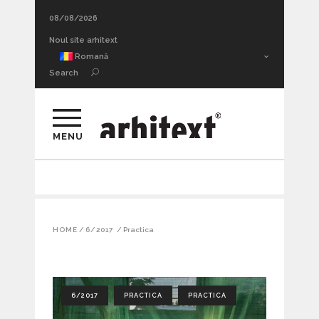
08/08/2026
Noul site arhitext
Romană
Search
MENU
HOME
/
6/2017
/
Practica
6/2017
PRACTICA
PRACTICA