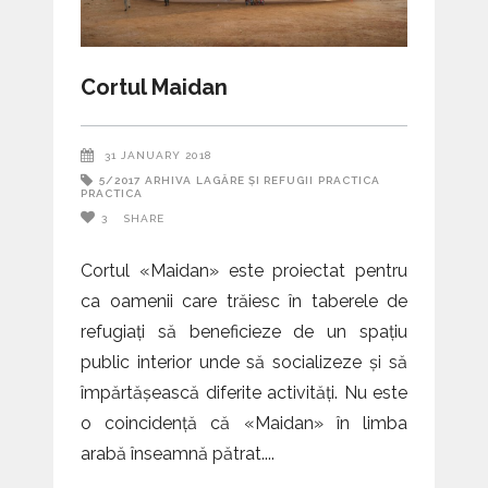
Cortul Maidan
31 JANUARY 2018
5/2017
ARHIVA
LAGĂRE ȘI REFUGII
PRACTICA
PRACTICA
3
SHARE
Cortul «Maidan» este proiectat pentru
ca oamenii care trăiesc în taberele de
refugiați să beneficieze de un spațiu
public interior unde să socializeze și să
împărtășească diferite activități. Nu este
o coincidență că «Maidan» în limba
arabă înseamnă pătrat.