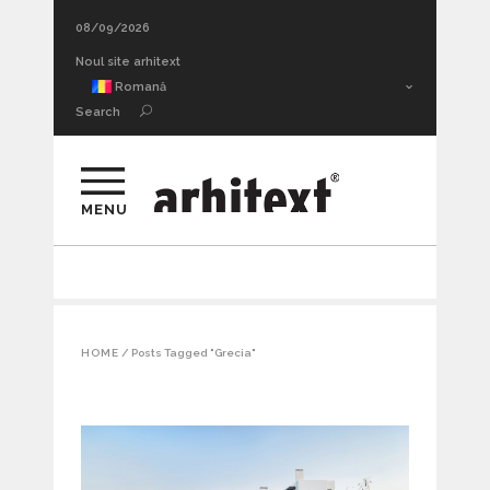
08/09/2026
Adâncimea sufletească a urmei. Thrill architecture II
Noul site arhitext
Romană
Search
MENU
HOME
/
Posts Tagged "Grecia"