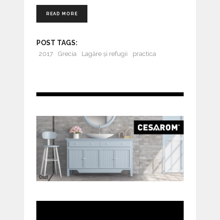
READ MORE
POST TAGS:
2017
Grecia
Lagăre și refugii
practica