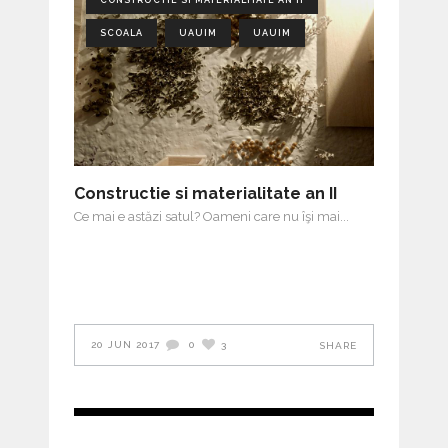
SCOALA
UAUIM
UAUIM
Constructie si materialitate an II
Ce mai e astăzi satul? Oameni care nu îşi mai
20 JUN 2017
0
3
SHARE