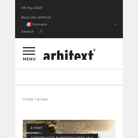
08/09/2026
Adâncimea sufletească a urmei. Thrill architecture II
Noul site arhitext
Romană
Search
MENU
HOME
/
6/2016
2/2017
CONSTRUCTIE SI MATERIALITATE AN II