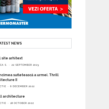
ATEST NEWS
 site arhitext
CA S.
22 SEPTEMBER 2023
cimea sufletească a urmei. Thrill
itecture II
CTIE
6 DECEMBER 2022
ll architecture
CTIE
18 OCTOBER 2022