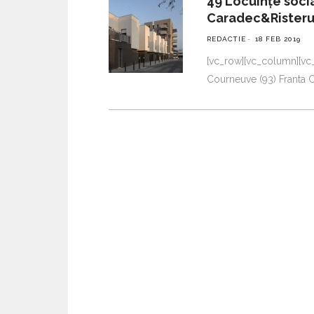
49 Locuințe soci
Caradec&Risteruc
REDACTIE
18 FEB 2019
[vc_row][vc_column][vc
Courneuve (93) Franta C