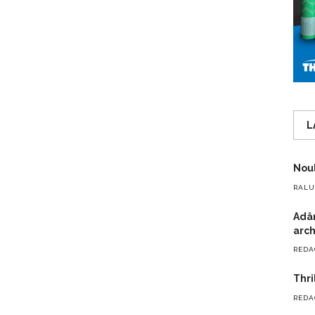
L
Noul
RALU
Adân
arch
REDA
Thri
REDA