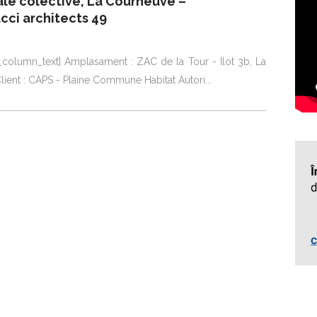
ale colective, La Courneuve –
ci architects 49
_column_text] Amplasament : ZAC de la Tour - Ilot 3b, La
lient : CAPS - Plaine Commune Habitat Autori