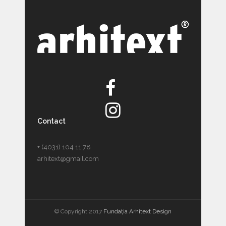
Contact
+ (4031) 104 11 78
arhitext@gmail.com
© Copyright 2017
Fundația Arhitext Design