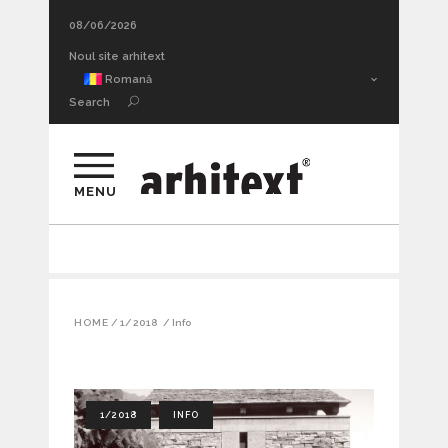
08/06/2026
Noul site arhitext
Romană
Search
MENU
HOME
/
1/2018
/
Info
1/2018
INFO