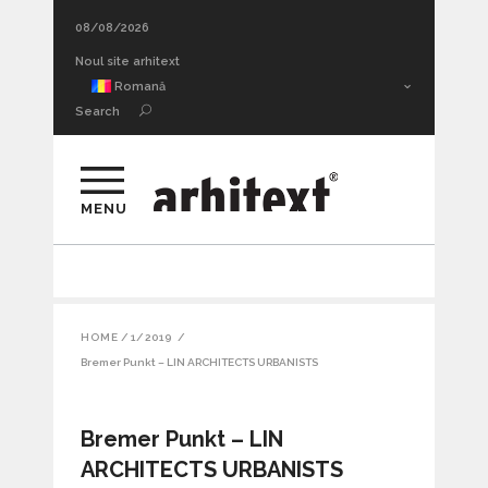
08/08/2026
Adâncimea sufletească a urmei. Thrill architecture II
Romană
Search
MENU
HOME
/
1/2019
/
Bremer Punkt – LIN ARCHITECTS URBANISTS
Bremer Punkt – LIN
ARCHITECTS URBANISTS