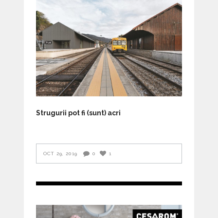
Strugurii pot fi (sunt) acri
OCT 29, 2019
0
1