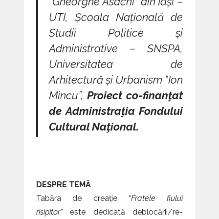
“Gheorghe Asachi” din Iaşi –
UTI, Școala Națională de
Studii Politice și
Administrative – SNSPA,
Universitatea de
Arhitectură și Urbanism “Ion
Mincu”,
Proiect co-finanţat
de Administraţia Fondului
Cultural Naţional.
DESPRE TEMĂ
Tabăra de creaţie “
Fratele fiului
risipitor”
este dedicată deblocării/re-