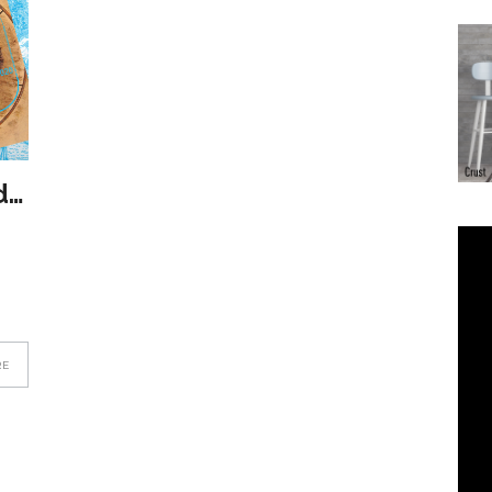
Nostalgia
lor
Altfel de locuire: superficial
Deșertul alb
Vagi nostalg
Mars One
12 DECEMBER 2
de Interior a Universității de
de Interior a
i avut –
exercițiu de imaginație – Dana
îndepărtate 
Arhitectură și Urbanism «Ion
Arhitectură 
Milea
fragmente d
Mincu», București – SESIUNEA
Mincu», Buc
Zachi
INTERNAŢIONALĂ DE
de iluminat
COMUNICĂRI ȘTIINŢIFICE – 8-
10 noiembrie 2018
În căutarea spațiului pierdut. Insule și / sau oaze – Arhitext nr. 6
RE