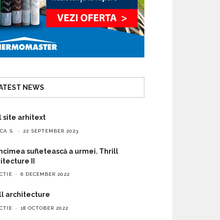
ATEST NEWS
 site arhitext
CA S.
22 SEPTEMBER 2023
cimea sufletească a urmei. Thrill
itecture II
CTIE
6 DECEMBER 2022
ll architecture
CTIE
18 OCTOBER 2022