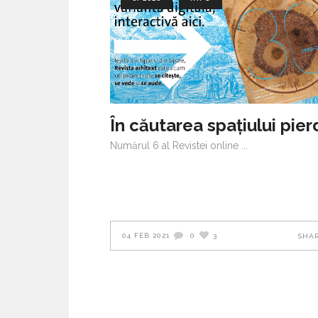
Concursul de eseuri Discursuri
Centrul contemplativ
PRIMA POVESTIRE: 
Perspectiva păsări
unifamilială
12 DECEMBER 2017
Conservarea Patrimoniului»
Arquitectos
Critice HOME | any | more | ? –
Windhover
pentru ceva ce n-a
12 DECEMBER 2017
text de Sarah Robinson
Arpad Zachi
(Președintele juriului, ediția
2019)
Numărul 6 al Revistei online
04 FEB 2021
0
3
SHA