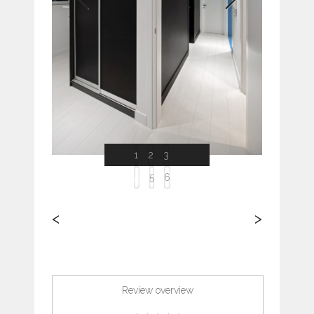
Previous
Next
1
2
3
4
5
6
<
>
Review overview