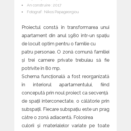
An construire : 2017
Fotograf : Nikos Papageorgiou
Proiectul constă în transformarea unui
apartament din anul 1980 într-un spațiu
de locuit optim pentru o familie cu
patru personae. O zonă comună familiei
și trei camere private trebuiau să fie
potrivite în 80 mp.
Schema funcțională a fost reorganizată
în interiorul apartamentului, fiind
concepută prin noul proiect ca secvență
de spații interconectate, o călătorie prin
subspații. Fiecare subspațiu este un prag
către o zonă adiacentă. Folosirea
culorii și materialelor variate pe toate