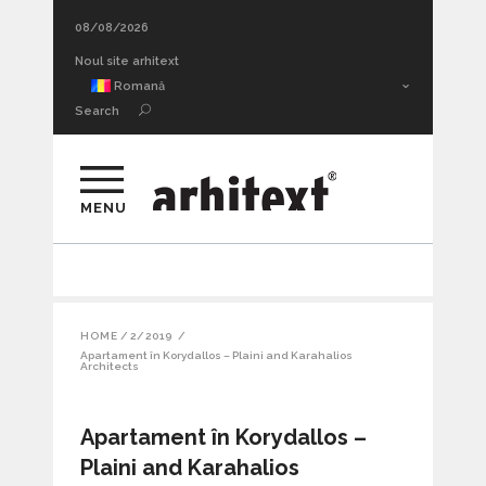
08/08/2026
Noul site arhitext
Romană
Search
MENU
HOME
/
2/2019
/
Apartament în Korydallos – Plaini and Karahalios
Architects
Apartament în Korydallos –
Plaini and Karahalios