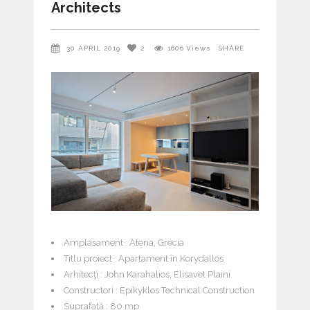
Architects
30 APRIL 2019
2
1606
Views
SHARE
Amplasament : Atena, Grecia
Titlu proiect : Apartament în Korydallos
Arhitecţi : John Karahalios, Elisavet Plaini
Constructori : Epikyklos Technical Construction
Suprafaţă : 80 mp