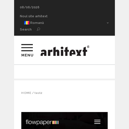
08/06/2026
Noul site arhitext
Romană
Search
MENU
HOME
/
test2