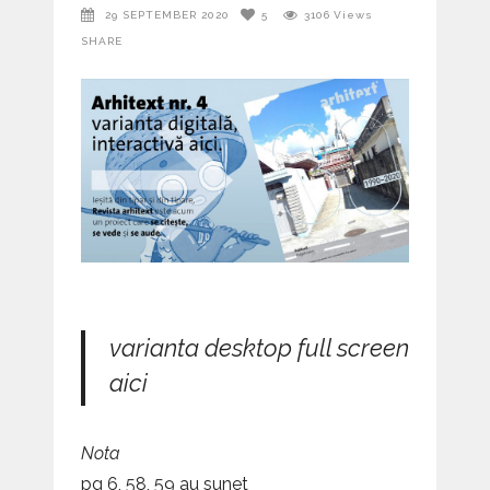
29 SEPTEMBER 2020
5
3106
Views
SHARE
varianta desktop full screen
aici
Nota
pg 6, 58, 59 au sunet