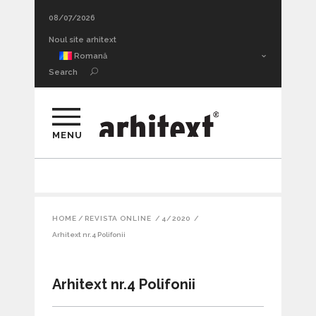
08/07/2026
Adâncimea sufletească a urmei. Thrill architecture II
Noul site arhitext
Romană
Search
MENU
HOME
/
REVISTA ONLINE
/
4/2020
/
Arhitext nr.4 Polifonii
Arhitext nr.4 Polifonii