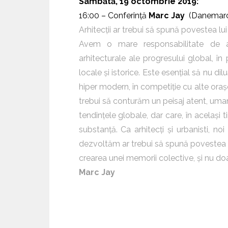
Sâmbătă, 19 octombrie 2019:
16:00 – Conferință
Marc Jay
(Danemarc
Arhitecții ar trebui să spună povestea lu
Avem o mare responsabilitate de a 
arhitecturale ale progresului global, în 
locale și istorice. Este esențial să nu di
hiper modern, în competiție cu alte orașe
trebui să conturăm un peisaj atent, uman 
tendințele globale, dar care, în același ti
substanță. Ca arhitecți și urbanisti, no
dezvoltăm ar trebui să spună povestea t
crearea unei memorii colective, și nu doa
Marc Jay