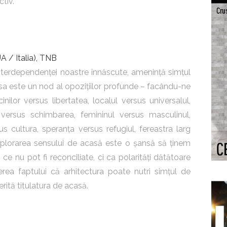
tiv.
A / Italia), TNB
 interdependenței noastre înnăscute, amenință simțul
sa este un nod al opozițiilor profunde – facându-ne
ilor versus libertatea, localul versus universalul,
a versus schimbarea, femininul versus masculinul,
us cultura, speranța versus refugiul, fereastra larg
xplorarea sensului de acasă este o șansă să ținem
e nu pot fi reconciliate, ci ca polarități dătătoare
rea faptului că arhitectura poate nutri simțul de
rită titulatura de acasă.