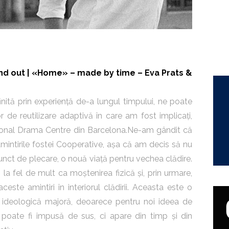
nd out |
«Home» – made by time
–
Eva Prats &
finită prin experiență de-a lungul timpului, ne poate
 de reutilizare adaptivă în care am fost implicați,
tional Drama Centre din Barcelona.Ne-am gândit că
intirile fostei Cooperative, așa că am decis să nu
ct de plecare, o nouă viață pentru vechea clădire.
a fel de mult ca moștenirea fizică și, prin urmare,
este amintiri în interiorul clădirii. Aceasta este o
 ideologică majoră, deoarece pentru noi ideea de
 poate fi impusă de sus, ci apare din timp și din