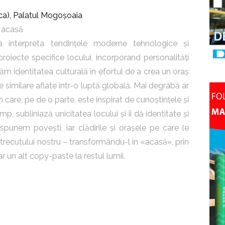
a), Palatul Mogoșoaia
i acasă
interpreta tendințele moderne tehnologice și
proiecte specifice locului, incorporand personalități
luăm identitatea culturală in efortul de a crea un oraș
 similare aflate într-o luptă globală. Mai degrabă ar
care, pe de o parte, este inspirat de cunoștințele și
mp, subliniază unicitatea locului și îi dă identitate și
i spunem povești, iar clădirile și orașele pe care le
recutului nostru – transformându-l în «acasă», prin
r un alt copy-paste la restul lumii.