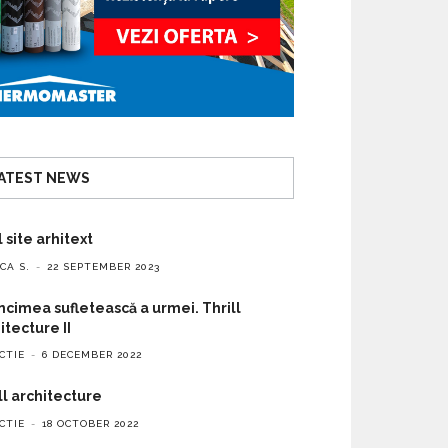
ATEST NEWS
 site arhitext
CA S.
22 SEPTEMBER 2023
cimea sufletească a urmei. Thrill
itecture II
CTIE
6 DECEMBER 2022
ll architecture
CTIE
18 OCTOBER 2022