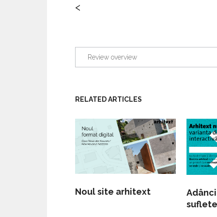
<
Review overview
RELATED ARTICLES
Noul site arhitext
Adânc
suflete
Thrill 