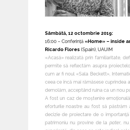
Sâmbătă, 12 octombrie 2019:
16:00 – Conferință
«Home» – inside a
Ricardo Flores
(Spain), UAUIM
«Acasă» realizată prin familiaritate, de
permite să reflectăm asupra proiectelor
cum ar fi noul «Sala Beckett», Interna
ceea ce încă mai rămăsese cuprindea am
demolăm, acceptând ruina ca un nou pun
A fost un caz de moștenire emoțională l
eforturile noastre au fost să păstrăm ac
decizie de proiectare de o importanță
patrimoniu nu provine de la
pater
, nu