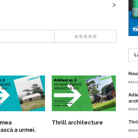
>
L
Noul
RALU
Adân
arch
REDA
imea
Thrill architecture
Thri
ască a urmei.
REDA
architecture II