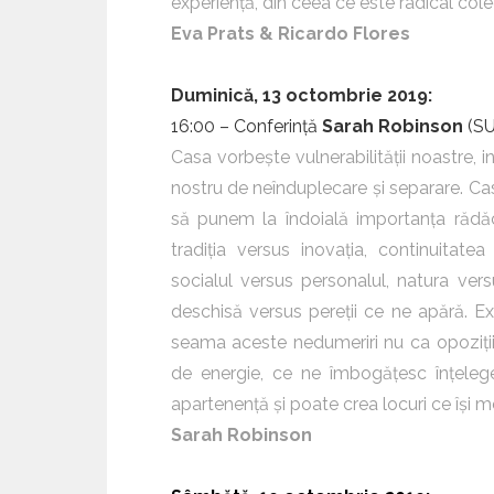
experiență, din ceea ce este radical colec
Eva Prats & Ricardo Flores
Duminică, 13 octombrie 2019:
16:00 – Conferință
Sarah Robinson
(SU
Casa vorbește vulnerabilității noastre,
nostru de neînduplecare și separare. Ca
să punem la îndoială importanța rădăcin
tradiția versus inovația, continuitate
socialul versus personalul, natura vers
deschisă versus pereții ce ne apără. E
seama aceste nedumeriri nu ca opoziții c
de energie, ce ne îmbogățesc înțelege
apartenență și poate crea locuri ce își me
Sarah Robinson