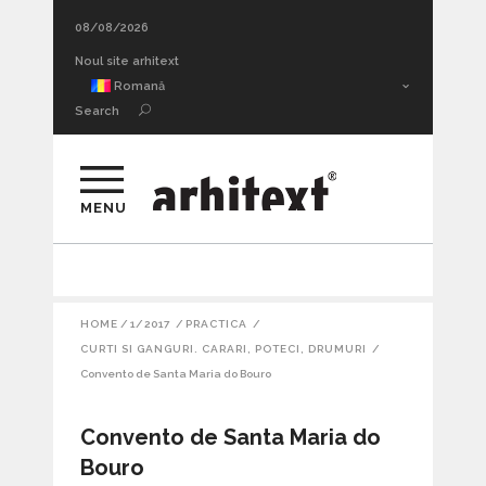
08/08/2026
Adâncimea sufletească a urmei. Thrill architecture II
Noul site arhitext
Romană
Search
MENU
HOME
/
1/2017
/
PRACTICA
/
CURTI SI GANGURI. CARARI, POTECI, DRUMURI
/
Convento de Santa Maria do Bouro
Convento de Santa Maria do
Bouro